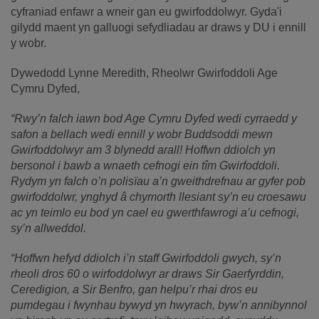
cyfraniad enfawr a wneir gan eu gwirfoddolwyr. Gyda'i
gilydd maent yn galluogi sefydliadau ar draws y DU i ennill
y wobr.
Dywedodd Lynne Meredith, Rheolwr Gwirfoddoli Age
Cymru Dyfed,
“Rwy’n falch iawn bod Age Cymru Dyfed wedi cyrraedd y
safon a bellach wedi ennill y wobr Buddsoddi mewn
Gwirfoddolwyr am 3 blynedd arall! Hoffwn ddiolch yn
bersonol i bawb a wnaeth cefnogi ein tîm Gwirfoddoli.
Rydym yn falch o’n polisïau a’n gweithdrefnau ar gyfer pob
gwirfoddolwr, ynghyd â chymorth llesiant sy’n eu croesawu
ac yn teimlo eu bod yn cael eu gwerthfawrogi a’u cefnogi,
sy’n allweddol.
“Hoffwn hefyd ddiolch i’n staff Gwirfoddoli gwych, sy’n
rheoli dros 60 o wirfoddolwyr ar draws Sir Gaerfyrddin,
Ceredigion, a Sir Benfro, gan helpu’r rhai dros eu
pumdegau i fwynhau bywyd yn hwyrach, byw’n annibynnol