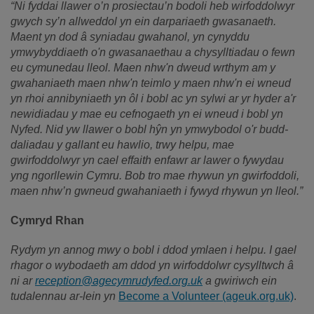
“Ni fyddai llawer o’n prosiectau’n bodoli heb wirfoddolwyr
gwych sy’n allweddol yn ein darpariaeth gwasanaeth.
Maent yn dod â syniadau gwahanol, yn cynyddu
ymwybyddiaeth o'n gwasanaethau a chysylltiadau o fewn
eu cymunedau lleol. Maen nhw'n dweud wrthym am y
gwahaniaeth maen nhw'n teimlo y maen nhw'n ei wneud
yn rhoi annibyniaeth yn ôl i bobl ac yn sylwi ar yr hyder a'r
newidiadau y mae eu cefnogaeth yn ei wneud i bobl yn
Nyfed. Nid yw llawer o bobl hŷn yn ymwybodol o'r budd-
daliadau y gallant eu hawlio, trwy helpu, mae
gwirfoddolwyr yn cael effaith enfawr ar lawer o fywydau
yng ngorllewin Cymru. Bob tro mae rhywun yn gwirfoddoli,
maen nhw’n gwneud gwahaniaeth i fywyd rhywun yn lleol.”
Cymryd Rhan
Rydym yn annog mwy o bobl i ddod ymlaen i helpu. I gael
rhagor o wybodaeth am ddod yn wirfoddolwr cysylltwch â
ni ar
reception@agecymrudyfed.org.uk
a gwiriwch ein
tudalennau ar-lein yn
Become a Volunteer (ageuk.org.uk)
.