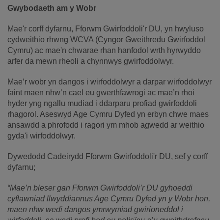
Gwybodaeth am y Wobr
Mae'r corff dyfarnu, Fforwm Gwirfoddoli'r DU, yn hwyluso
cydweithio rhwng WCVA (Cyngor Gweithredu Gwirfoddol
Cymru) ac mae'n chwarae rhan hanfodol wrth hyrwyddo
arfer da mewn rheoli a chynnwys gwirfoddolwyr.
Mae’r wobr yn dangos i wirfoddolwyr a darpar wirfoddolwyr
faint maen nhw’n cael eu gwerthfawrogi ac mae’n rhoi
hyder yng ngallu mudiad i ddarparu profiad gwirfoddoli
rhagorol. Aseswyd Age Cymru Dyfed yn erbyn chwe maes
ansawdd a phrofodd i ragori ym mhob agwedd ar weithio
gyda'i wirfoddolwyr.
Dywedodd Cadeirydd Fforwm Gwirfoddoli'r DU, sef y corff
dyfarnu;
“Mae’n bleser gan Fforwm Gwirfoddoli’r DU gyhoeddi
cyflawniad llwyddiannus Age Cymru Dyfed yn y Wobr hon,
maen nhw wedi dangos ymrwymiad gwirioneddol i