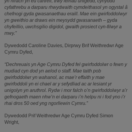
yn hirach yn eu cartrefi, trwy leihau unigedd, cynyddu
cyfathrebu a darparu rhwydwaith cymdeithasol yn ogystal â
chefnogi gyda gwasanaethau eraill. Mae ein gwirfoddolwyr
yn gweithio ar draws ein meysydd gwasanaeth – gyda
chyfeillio, uwchsgilio digidol, gwaith prosiect cyn-filwyr a
mwy.”
Dywedodd Caroline Davies, Dirprwy Brif Weithredwr Age
Cymru Dyfed,
“Dechreuais yn Age Cymru Dyfed fel gwirfoddolwr o fewn y
mudiad cyn dod yn aelod o staff. Mae taith pob
gwirfoddolwr yn wahanol, ac mae’r effaith y mae
gwirfoddoli yn ei chael ar y sefydliad ac ar lesiant yr
unigolyn yn aruthrol. Rydw i mor falch o’n gwirfoddolwyr a’r
gefnogaeth maen nhw’n ei darparu i’n helpu ni i fod yno i’r
rhai dros 50 oed yng ngorllewin Cymru.”
Dywedodd Prif Weithredwr Age Cymru Dyfed Simon
Wright,