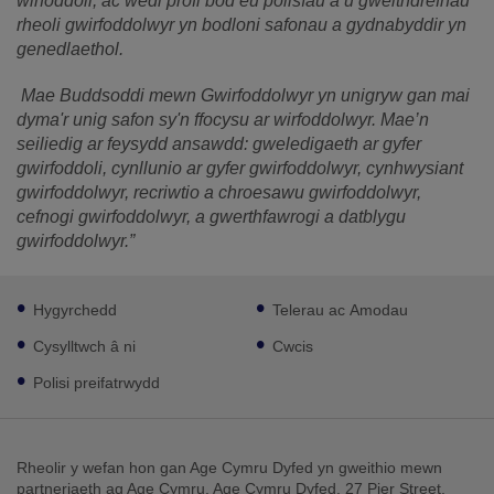
wirfoddoli, ac wedi profi bod eu polisïau a’u gweithdrefnau
rheoli gwirfoddolwyr yn bodloni safonau a gydnabyddir yn
genedlaethol.
Mae Buddsoddi mewn Gwirfoddolwyr yn unigryw gan mai
dyma'r unig safon sy'n ffocysu ar wirfoddolwyr. Mae’n
seiliedig ar feysydd ansawdd: gweledigaeth ar gyfer
gwirfoddoli, cynllunio ar gyfer gwirfoddolwyr, cynhwysiant
gwirfoddolwyr, recriwtio a chroesawu gwirfoddolwyr,
cefnogi gwirfoddolwyr, a gwerthfawrogi a datblygu
gwirfoddolwyr.”
Footer
Hygyrchedd
Telerau ac Amodau
sub
links
Cysylltwch â ni
Cwcis
Polisi preifatrwydd
Rheolir y wefan hon gan Age Cymru Dyfed yn gweithio mewn
partneriaeth ag Age Cymru. Age Cymru Dyfed, 27 Pier Street,