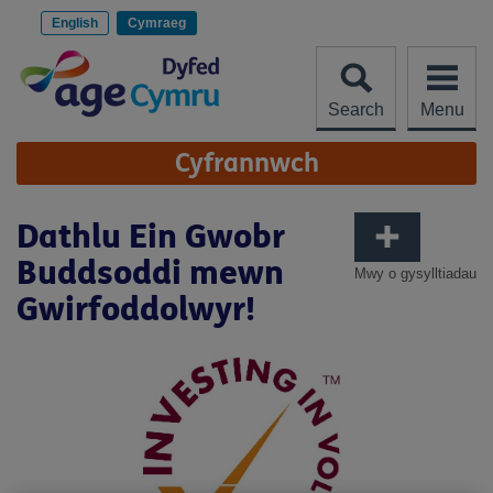
Scipiwch
i'r
English
Cymraeg
cynnwys
Search
Menu
Site
Cyfrannwch
Navigation
Dathlu Ein Gwobr
Buddsoddi mewn
Mwy o gysylltiadau
Gwirfoddolwyr!