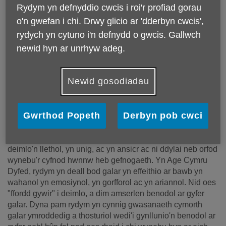
Rydym yn defnyddio cwcis i roi'r profiad gorau
o'n gwefan i chi. Drwy glicio ar 'dderbyn cwcis',
rydych yn cytuno i'n defnydd o gwcis. Gallwch
newid hyn ar unrhyw adeg.
Newid gosodiadau
Eich Cefnogi Chi Drwy Brofedigaeth: Cymorth Tosturiol
Gwrthod Popeth
Derbyn pob cwci
Pan Fod Ei Angen Arnoch Fwyaf
Nid yw colli rhywun agos atoch byth yn hawdd. Gall galar
deimlo'n llethol, yn unig, ac yn ansicr ac ni ddylai neb orfod
wynebu'r cyfnod hwnnw heb gefnogaeth. Yn Age Cymru
Dyfed, rydym yn deall bod galar yn effeithio ar bawb yn
wahanol yn emosiynol, yn gorfforol ac yn ariannol. Nid oes
"ffordd gywir" i deimlo, a dim amserlen benodol ar gyfer
galar. Dyna pam rydym yn cynnig gwasanaeth cymorth
galar ymroddedig a thosturiol wedi'i gynllunio'n benodol ar