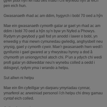
gyfer pobl hŷn fel nad oes rhaid i chi wynebu hyn ar eich
pen eich hun.
Gwasanaeth rhad ac am ddim, hygyrch i bobl 70 oed a hŷn
Mae ein gwasanaeth cymorth galar ar gael yn rhad ac am
ddim i bobl 70 oed a hŷn sy'n byw yn Nyfed a Phowys.
Rydym yn gwybod y gall fod yn anodd i lawer o bobl, yn
enwedig y rhai mewn cymunedau gwledig, anghysbell neu
ynysig, gael y cymorth cywir. Mae'r gwasanaeth hwn wedi'i
gynllunio i gael gwared ar y rhwystrau hynny a dod â
chymorth yn uniongyrchol atoch chi. P'un a ydych chi wedi
profi galar yn ddiweddar neu'n wynebu colled a oedd i
ddisgwyl, rydym yma i wrando a helpu.
Sut allwn ni helpu
Mae ein tîm cyfeillgar yn darparu ymyriadau cynnar,
ymarferol ac arweiniad personol i'ch helpu chi drwy gamau
cyntaf eich colled.