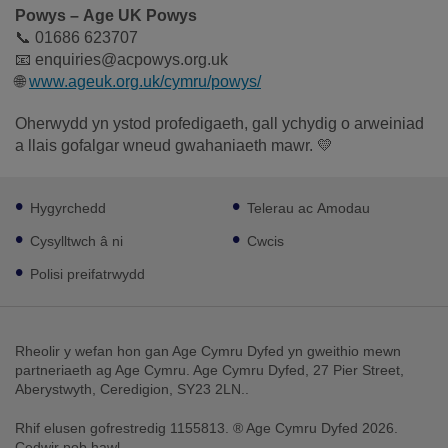
Powys – Age UK Powys
📞 01686 623707
📧 enquiries@acpowys.org.uk
🌐
www.ageuk.org.uk/cymru/powys/
Oherwydd yn ystod profedigaeth, gall ychydig o arweiniad
a llais gofalgar wneud gwahaniaeth mawr. 💛
Footer
Hygyrchedd
Telerau ac Amodau
sub
links
Cysylltwch â ni
Cwcis
Polisi preifatrwydd
Rheolir y wefan hon gan Age Cymru Dyfed yn gweithio mewn
partneriaeth ag Age Cymru. Age Cymru Dyfed, 27 Pier Street,
Aberystwyth, Ceredigion, SY23 2LN..
Rhif elusen gofrestredig 1155813. ® Age Cymru Dyfed 2026.
Cedwir pob hawl.