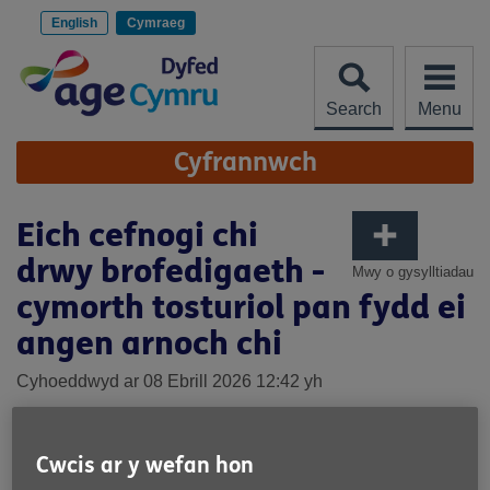
Scipiwch
i'r
English
Cymraeg
cynnwys
Search
Menu
Site
Cyfrannwch
Navigation
Eich cefnogi chi
drwy brofedigaeth -
Mwy o gysylltiadau
cymorth tosturiol pan fydd ei
angen arnoch chi
Cyhoeddwyd ar 08 Ebrill 2026 12:42 yh
Cwcis ar y wefan hon