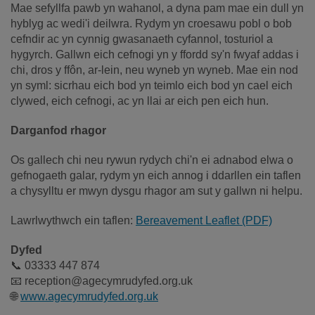
Mae sefyllfa pawb yn wahanol, a dyna pam mae ein dull yn
hyblyg ac wedi'i deilwra. Rydym yn croesawu pobl o bob
cefndir ac yn cynnig gwasanaeth cyfannol, tosturiol a
hygyrch. Gallwn eich cefnogi yn y ffordd sy'n fwyaf addas i
chi, dros y ffôn, ar-lein, neu wyneb yn wyneb. Mae ein nod
yn syml: sicrhau eich bod yn teimlo eich bod yn cael eich
clywed, eich cefnogi, ac yn llai ar eich pen eich hun.
Darganfod rhagor
Os gallech chi neu rywun rydych chi'n ei adnabod elwa o
gefnogaeth galar, rydym yn eich annog i ddarllen ein taflen
a chysylltu er mwyn dysgu rhagor am sut y gallwn ni helpu.
Lawrlwythwch ein taflen:
Bereavement Leaflet (PDF)
Dyfed
📞 03333 447 874
📧 reception@agecymrudyfed.org.uk
🌐
www.agecymrudyfed.org.uk