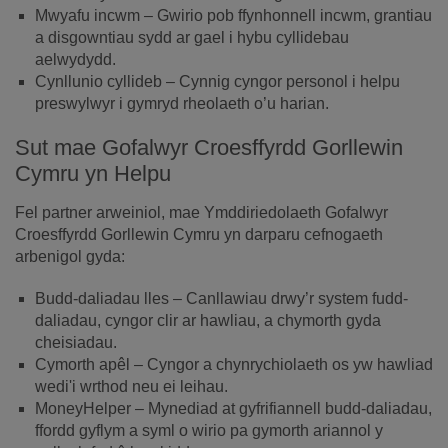
Mwyafu incwm – Gwirio pob ffynhonnell incwm, grantiau
a disgowntiau sydd ar gael i hybu cyllidebau
aelwydydd.
Cynllunio cyllideb – Cynnig cyngor personol i helpu
preswylwyr i gymryd rheolaeth o’u harian.
Sut mae Gofalwyr Croesffyrdd Gorllewin
Cymru yn Helpu
Fel partner arweiniol, mae Ymddiriedolaeth Gofalwyr
Croesffyrdd Gorllewin Cymru yn darparu cefnogaeth
arbenigol gyda:
Budd-daliadau lles – Canllawiau drwy’r system fudd-
daliadau, cyngor clir ar hawliau, a chymorth gyda
cheisiadau.
Cymorth apêl – Cyngor a chynrychiolaeth os yw hawliad
wedi'i wrthod neu ei leihau.
MoneyHelper – Mynediad at gyfrifiannell budd-daliadau,
ffordd gyflym a syml o wirio pa gymorth ariannol y