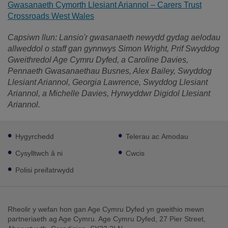
Gwasanaeth Cymorth Llesiant Ariannol – Carers Trust
Crossroads West Wales
Capsiwn llun: Lansio'r gwasanaeth newydd gydag aelodau
allweddol o staff gan gynnwys Simon Wright, Prif Swyddog
Gweithredol Age Cymru Dyfed, a Caroline Davies,
Pennaeth Gwasanaethau Busnes, Alex Bailey, Swyddog
Llesiant Ariannol, Georgia Lawrence, Swyddog Llesiant
Ariannol, a Michelle Davies, Hyrwyddwr Digidol Llesiant
Ariannol.
Footer
Hygyrchedd
Telerau ac Amodau
sub
links
Cysylltwch â ni
Cwcis
Polisi preifatrwydd
Rheolir y wefan hon gan Age Cymru Dyfed yn gweithio mewn
partneriaeth ag Age Cymru. Age Cymru Dyfed, 27 Pier Street,