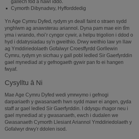
gallech fod â hawl iddo.
Cymorth Dibynadwy, Hyfforddedig
Yn Age Cymru Dyfed, rydym yn deall faint o straen sydd
ynghlwm ag anawsterau ariannol. Dyna pam mae ein tîm
yma i wrando, rhoi’r cyngor cywir, a helpu trigolion i ddod o
hyd i ddatrysiadau sy'n gweithio. Drwy weithio law yn llaw
ag Ymddiriedolaeth Gofalwyr Croesffyrdd Gorllewin
Cymru, rydym yn sicrhau y gall pobl ledled Sir Gaerfyrddin
gael mynediad at y gefnogaeth gywir pan fo ei hangen
fwyaf.
Cysylltu â Ni
Mae Age Cymru Dyfed wedi ymrwymo i gefnogi
darpariaeth y gwasanaeth hwn sydd mawr ei angen, gyda
staff ar gael ledled Sir Gaerfyrddin. I ddysgu rhagor neu i
gael mynediad at y gwasanaeth, ewch i dudalen we
Gwasanaeth Cymorth Llesiant Ariannol Ymddiriedolaeth y
Gofalwyr drwy'r ddolen isod.