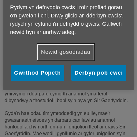
Rydym yn defnyddio cwcis i roi'r profiad gorau
o'n gwefan i chi. Drwy glicio ar 'dderbyn cwcis',
rydych yn cytuno i'n defnydd o gwcis. Gallwch
newid hyn ar unrhyw adeg.
Newid gosodiadau
Mae Age Cymru Dyfed yn falch o fod yn chwarae rhan
weithredol yn y Gwasanaeth Cymorth Llesiant Ariannol
Gwrthod Popeth
Derbyn pob cwci
sydd newydd ei lansio, a ddarperir mewn partneriaeth ag
arweinydd y prosiect, Ymddiriedolaeth Gofalwyr
Croesffyrdd Gorllewin Cymru. Gyda'n gilydd, rydym wedi
ymrwymo i ddarparu cymorth ariannol ymarferol,
dibynadwy a thosturiol i bobl sy'n byw yn Sir Gaerfyrddin.
Gyda'n haelodau tîm ymroddedig yn eu lle, mae'r
gwasanaeth eisoes yn darparu canllawiau ariannol
hanfodol a chymorth un-i-un i drigolion lleol ar draws Sir
Gaerfyrddin. Mae wedi'i gynllunio ar gyfer unigolion sy'n