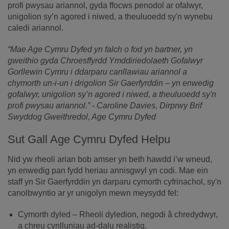
profi pwysau ariannol, gyda ffocws penodol ar ofalwyr,
unigolion sy’n agored i niwed, a theuluoedd sy'n wynebu
caledi ariannol.
“Mae Age Cymru Dyfed yn falch o fod yn bartner, yn
gweithio gyda Chroesffyrdd Ymddiriedolaeth Gofalwyr
Gorllewin Cymru i ddarparu canllawiau ariannol a
chymorth un-i-un i drigolion Sir Gaerfyrddin – yn enwedig
gofalwyr, unigolion sy’n agored i niwed, a theuluoedd sy'n
profi pwysau ariannol.” - Caroline Davies, Dirprwy Brif
Swyddog Gweithredol, Age Cymru Dyfed
Sut Gall Age Cymru Dyfed Helpu
Nid yw rheoli arian bob amser yn beth hawdd i’w wneud,
yn enwedig pan fydd heriau annisgwyl yn codi. Mae ein
staff yn Sir Gaerfyrddin yn darparu cymorth cyfrinachol, sy'n
canolbwyntio ar yr unigolyn mewn meysydd fel:
Cymorth dyled – Rheoli dyledion, negodi â chredydwyr,
a chreu cynlluniau ad-dalu realistig.