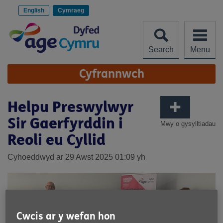
Scipiwch
i'r
English
Cymraeg
cynnwys
Search
Menu
Site
Cyfrannwch
Navigation
Helpu Preswylwyr
Sir Gaerfyrddin i
Mwy o gysylltiadau
Reoli eu Cyllid
Cyhoeddwyd ar 29 Awst 2025 01:09 yh
Cwcis ar y wefan hon