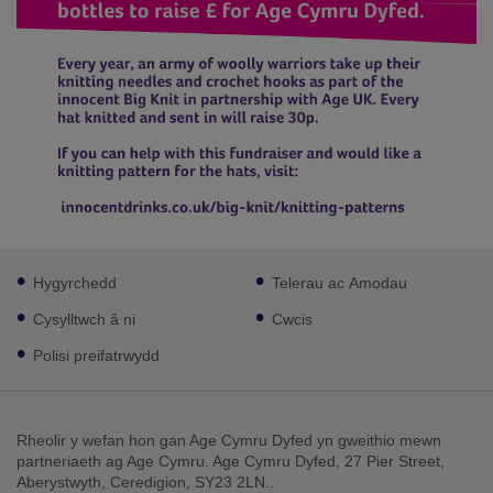
Footer
Hygyrchedd
Telerau ac Amodau
sub
links
Cysylltwch â ni
Cwcis
Polisi preifatrwydd
Rheolir y wefan hon gan Age Cymru Dyfed yn gweithio mewn
partneriaeth ag Age Cymru. Age Cymru Dyfed, 27 Pier Street,
Aberystwyth, Ceredigion, SY23 2LN..