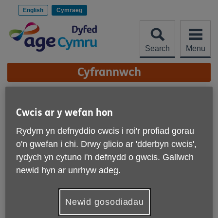
Scipiwch
i'r
English
Cymraeg
cynnwys
Search
Menu
Site
Cyfrannwch
Navigation
Y Gweu Mawr!
Cwcis ar y wefan hon
Mwy o gysylltiadau
Rydym yn defnyddio cwcis i roi'r profiad gorau
Cyhoeddwyd ar 09 Ionawr 2026 09:22 yh
o'n gwefan i chi. Drwy glicio ar 'dderbyn cwcis',
Ymunwch ag ymgyrch Gwau Mawr!
rydych yn cytuno i'n defnydd o gwcis. Gallwch
newid hyn ar unrhyw adeg.
Cymerwch ran a helpwch y rhai dros hanner cant i fwynhau
bywyd hŷn.
Newid gosodiadau
Dyma batrymau gwau llyfn Innocent: