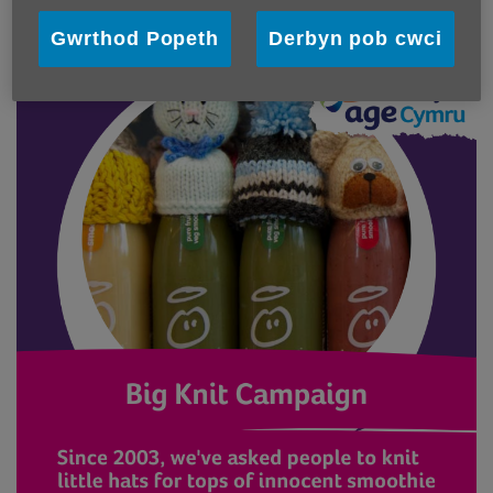
https://www.innocentdrinks.co.uk/big-knit/knitting-patterns
Gwrthod Popeth
Derbyn pob cwci