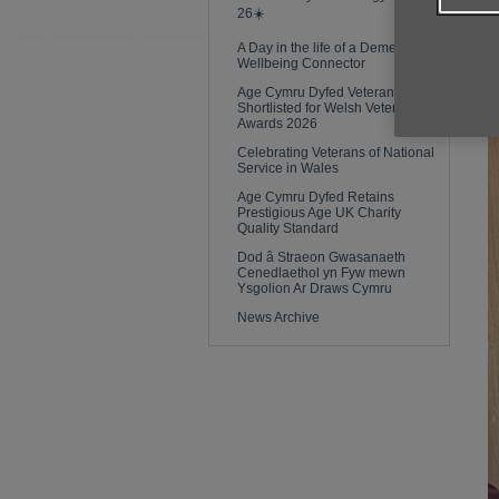
26☀️
A Day in the life of a Dementia
Wellbeing Connector
Age Cymru Dyfed Veterans Team
Shortlisted for Welsh Veterans
Awards 2026
Celebrating Veterans of National
Service in Wales
Age Cymru Dyfed Retains
Prestigious Age UK Charity
Quality Standard
Dod â Straeon Gwasanaeth
Cenedlaethol yn Fyw mewn
Ysgolion Ar Draws Cymru
News Archive