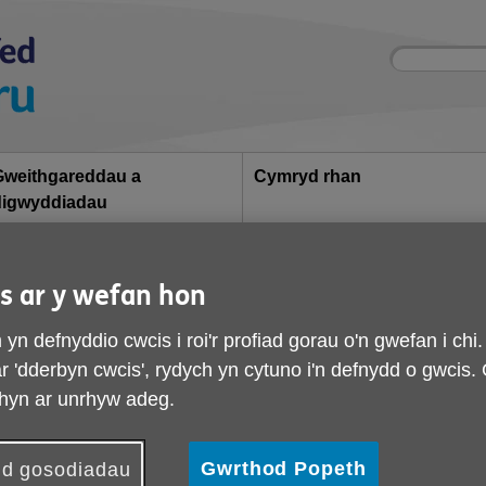
Site
Enter
search
your
search
keyword:
Gweithgareddau a
Cymryd rhan
digwyddiadau
Diweddaraf
Diolch, Alan Dodd
s ar y wefan hon
Diolch, Alan Dodd
yn defnyddio cwcis i roi'r profiad gorau o'n gwefan i chi
yhoeddwyd ar 16 Mai 2026 04:55 yh
 ar 'dderbyn cwcis', rydych yn cytuno i'n defnydd o gwcis.
hyn ar unrhyw adeg.
Gwrthod Popeth
d gosodiadau