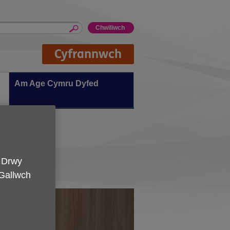
Cyfrannwch
Am Age Cymru Dyfed
. Drwy
 Gallwch