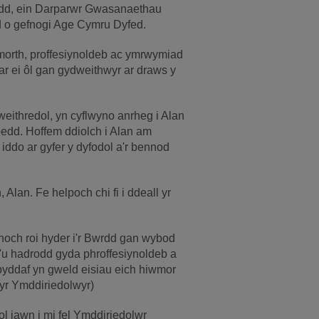
odd, ein Darparwr Gwasanaethau
d o gefnogi Age Cymru Dyfed.
ymorth, proffesiynoldeb ac ymrwymiad
ar ei ôl gan gydweithwyr ar draws y
eithredol, yn cyflwyno anrheg i Alan
doedd. Hoffem ddiolch i Alan am
ddo ar gyfer y dyfodol a'r bennod
Alan. Fe helpoch chi fi i ddeall yr
ethoch roi hyder i'r Bwrdd gan wybod
a'u hadrodd gyda phroffesiynoldeb a
 byddaf yn gweld eisiau eich hiwmor
yr Ymddiriedolwyr)
ol iawn i mi fel Ymddiriedolwr