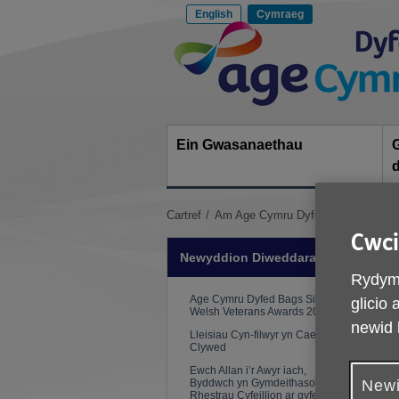
Scipiwch
English
Cymraeg
i'r
Site
cynnwys
Navigation
Ein Gwasanaethau
Rwyt
Cartref
Am Age Cymru Dyfed
Newyddion 
ti
Cwci
yma:
Newyddion Diweddaraf
Rydym 
C
Age Cymru Dyfed Bags Silver at
glicio
Welsh Veterans Awards 2026!
newid 
Lleisiau Cyn-filwyr yn Cael eu
Clywed
Ewch Allan i’r Awyr iach,
Newi
Byddwch yn Gymdeithasol!
Rhestrau Cyfeillion ar gyfer Haf