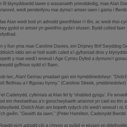
r ôl blynyddoedd lawer o wasanaeth ymroddedig, mae Alan D
riannol, wedi penderfynu mai dyma'r amser iawn i gamu i ffwrd
ae Alan wedi bod yn adnodd gwerthfawr i'r tîm, ac wedi rhoi c
rwy gydol ei amser yn gweithio gyda'r elusen. Bydd colled fawr 
efydliad.
n y llun yma mae Caroline Davies, ein Dirprwy Brif Swyddog Gw
 ddiolch iddo am ei holl waith caled a'i gyfraniad dros y blynyd
opeth y mae wedi'i wneud i Age Cymru Dyfed a dymuno'r gorau i
ewydd gyffrous sydd o'i flaen.
ob lwc, Alan! Geiriau ymadael gan ein hymddiriedolwyr: "Diolch, 
oll ffeithiau a’r ffigurau hynny." (Caroline Streek, ymddiriedolwr)
Fel Cadeirydd, cyfeiriais at Alan fel fy 'nhabled gysgu'. Fe wna
od ein rheolaethau a'n goruchwyliaeth ariannol yn cael eu trin 
idwylledd. Diolch Alan am bopeth rydych chi wedi'i wneud i ni,
'ch gwên. "Gwaith da iawn." (Peter Hamilton, Cadeirydd Bwrdd 
Roedd eich adrodd clir a chryno ar gyllid yr elusen yn ddefnyddi