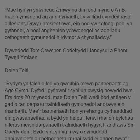
“Mae hyn yn ymwneud â mwy na dim ond mynd o A i B,
mae'n ymwneud ag annibyniaeth, cysylltiad cymdeithasol
a llesiant. Drwy'r prosiect hwn, ein nod yw cefnogi pobl yn
gyfannol, a nodi anghenion ychwanegol ac adeiladu
cefnogaeth gymunedol hirdymor a chynaliadwy.”
Dywedodd Tom Cowcher, Cadeirydd Llandysul a Phont-
Tyweli Ymlaen
Dolen Teifi,
“Rydym yn falch o fod yn gweithio mewn partneriaeth ag
Age Cymru Dyfed i gyflawni’r cynllun pwysig newydd hwn.
Ers dros 20 mlynedd, mae Dolen Teifi wedi bod ar flaen y
gad o ran darparu trafnidiaeth gymunedol ar draws ein
rhanbarth. Mae’r bartneriaeth hon yn ehangu cyrhaeddiad
ein gwasanaethau a bydd yn helpu i lenwi rhai o’r bylchau
niferus mewn darpariaeth trafnidiaeth hygyrch ar draws Sir
Gaerfyrddin. Bydd yn cynnig mwy o symudedd,
annibyniaeth a chefnogaeth i’r rhai sydd ei angen fwyaf.”