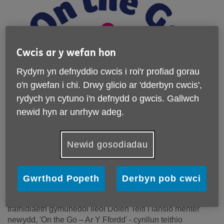
Cwcis ar y wefan hon
Rydym yn defnyddio cwcis i roi'r profiad gorau
o'n gwefan i chi. Drwy glicio ar 'dderbyn cwcis',
rydych yn cytuno i'n defnydd o gwcis. Gallwch
newid hyn ar unrhyw adeg.
Newid gosodiadau
Gwrthod Popeth
Derbyn pob cwci
Mae Age Cymru Dyfed wedi ymuno â'r darparwr
trafnidiaeth gymunedol lleol Dolen Teifi i lansio menter
newydd, 'On the Go – Ar Y Ffordd' - cynllun teithio