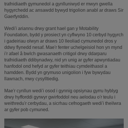
trafnidiaeth gymunedol a gynlluniwyd er mwyn gwella
hygyrchedd ac ansawdd bywyd trigolion anabl ar draws Sir
Gaerfyrddin.
Wedi'i ariannu drwy grant hael gan y Motability
Foundation, bydd y prosiect yn cyflwyno 10 cerbyd hygyrch
i gadeiriau olwyn ar draws 10 lleoliad cymunedol dros y
ddwy flynedd nesaf. Mae'r fenter uchelgeisiol hon yn mynd
i'r afael â bwlch gwasanaeth critigol drwy ddarparu
trafnidiaeth ddibynadwy, nid yn unig ar gyfer apwyntiadau
hanfodol ond hefyd ar gyfer teithiau cymdeithasol a
hamdden. Bydd yn grymuso unigolion i fyw bywydau
llawnach, mwy cysylltiedig.
Mae'r cynllun wedi'i osod i gynnig opsiynau gyrru hyblyg
drwy hyfforddi gyrwyr gwirfoddol neu aelodau o'r teulu i
weithredu'r cerbydau, a sicrhau cefnogaeth wedi'i theilwra
ar gyfer pob cymuned.