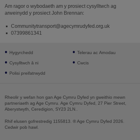
Am ragor o wybodaeth am y prosiect cysylltwch ag
arweinydd y prosiect John Brennan:
Communitytransport@agecymrudyfed.org.uk
07399861341
Footer
Hygyrchedd
Telerau ac Amodau
sub
links
Cysylltwch â ni
Cwcis
Polisi preifatrwydd
Rheolir y wefan hon gan Age Cymru Dyfed yn gweithio mewn
partneriaeth ag Age Cymru. Age Cymru Dyfed, 27 Pier Street,
Aberystwyth, Ceredigion, SY23 2LN..
Rhif elusen gofrestredig 1155813. ® Age Cymru Dyfed 2026.
Cedwir pob hawl.