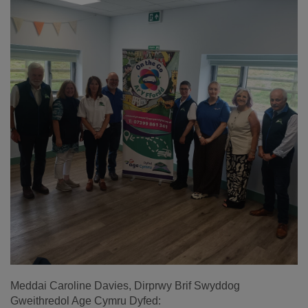
Meddai Caroline Davies, Dirprwy Brif Swyddog
Gweithredol Age Cymru Dyfed: