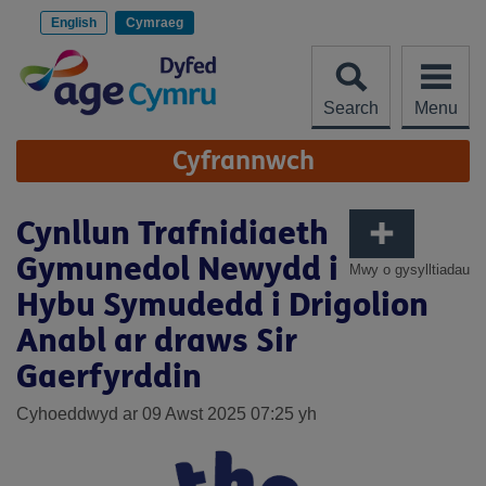
Scipiwch
i'r
English
Cymraeg
cynnwys
Search
Menu
Site
Cyfrannwch
Navigation
Cynllun Trafnidiaeth
Gymunedol Newydd i
Mwy o gysylltiadau
Hybu Symudedd i Drigolion
Anabl ar draws Sir
Gaerfyrddin
Cyhoeddwyd ar 09 Awst 2025 07:25 yh