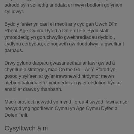
adrodd sy'n seiliedig ar ddata er mwyn bodloni gofynion
cyllidwyr.
Bydd y fenter yn cael ei rheoli ar y cyd gan Uwch Dîm
Rheoli Age Cymru Dyfed a Dolen Teifi. Bydd staff
ymroddedig yn goruchwylio gweithrediadau dyddiol,
cydlynu cerbydau, cefnogaeth gwirfoddolwyr, a gwelliant
parhaus.
Drwy gyfuno darparu gwasanaethau ar lawr gwlad â
chynllunio strategol, mae On the Go – Ar Y Ffordd yn
gosod y sylfaen ar gyfer trawsnewid hirdymor mewn
atebion trafnidiaeth cymunedol ar gyfer oedolion hŷn ac
anabl ar draws y rhanbarth.
Mae'r prosiect newydd yn mynd i greu 4 swydd llawnamser
newydd yng ngorllewin Cymru yn Age Cymru Dyfed a
Dolen Teifi.
Cysylltwch â ni