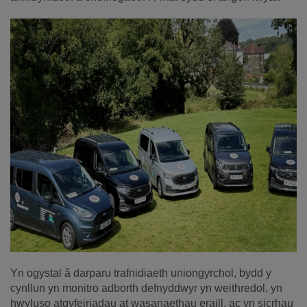
Yn ogystal â darparu trafnidiaeth uniongyrchol, bydd y
cynllun yn monitro adborth defnyddwyr yn weithredol, yn
hwyluso atgyfeiriadau at wasanaethau eraill, ac yn sicrhau