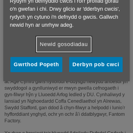
Rydym yn defnyddio cwcis i roi'r profiad gorau
o'n gwefan i chi. Drwy glicio ar 'dderbyn cwcis',
rydych yn cytuno i'n defnydd o gwcis. Gallwch
newid hyn ar unrhyw adeg.
Newid gosodiadau
Age Cymru Dyfed ac Age Cymru yn lansio hyfforddiant
arloesol i gefnogi cyn-filwyr hŷn y Lluoedd Arfog
Gwrthod Popeth
Derbyn pob cwci
Ddydd Mercher 16 Gorffennaf, lansiodd Age Cymru Dyfed
ac Age Cymru gwrs hyfforddi e-ddysgu newydd arloesol yn
swyddogol a gynlluniwyd er mwyn gwella cefnogaeth i
gyn-filwyr hŷn y Lluoedd Arfog ledled y DU. Cynhaliwyd y
lansiad yn Nghoedardd Coffa Cenedlaethol yn Alrewas,
Swydd Stafford, gan ddod â chyn-filwyr a helpodd i lunio'r
hyfforddiant ynghyd, ochr yn ochr â'i ddatblygwyr, Fantom
Factory.