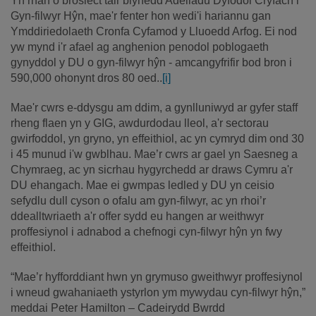
Yn rhan o brosiect tair blynedd Adeiladu Dyfodol Cryfach i
Gyn-filwyr Hŷn, mae'r fenter hon wedi'i hariannu gan
Ymddiriedolaeth Cronfa Cyfamod y Lluoedd Arfog. Ei nod
yw mynd i'r afael ag anghenion penodol poblogaeth
gynyddol y DU o gyn-filwyr hŷn - amcangyfrifir bod bron i
590,000 ohonynt dros 80 oed..
[i]
Mae'r cwrs e-ddysgu am ddim, a gynlluniwyd ar gyfer staff
rheng flaen yn y GIG, awdurdodau lleol, a'r sectorau
gwirfoddol, yn gryno, yn effeithiol, ac yn cymryd dim ond 30
i 45 munud i'w gwblhau. Mae’r cwrs ar gael yn Saesneg a
Chymraeg, ac yn sicrhau hygyrchedd ar draws Cymru a'r
DU ehangach. Mae ei gwmpas ledled y DU yn ceisio
sefydlu dull cyson o ofalu am gyn-filwyr, ac yn rhoi’r
ddealltwriaeth a'r offer sydd eu hangen ar weithwyr
proffesiynol i adnabod a chefnogi cyn-filwyr hŷn yn fwy
effeithiol.
“Mae’r hyfforddiant hwn yn grymuso gweithwyr proffesiynol
i wneud gwahaniaeth ystyrlon ym mywydau cyn-filwyr hŷn,”
meddai Peter Hamilton – Cadeirydd Bwrdd