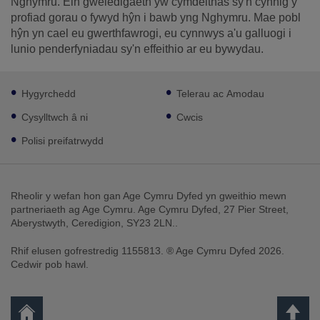
Nghymru. Ein gweledigaeth yw cymdeithas sy'n cynnig y
profiad gorau o fywyd hŷn i bawb yng Nghymru. Mae pobl
hŷn yn cael eu gwerthfawrogi, eu cynnwys a'u galluogi i
lunio penderfyniadau sy'n effeithio ar eu bywydau.
Footer
Hygyrchedd
Telerau ac Amodau
sub
links
Cysylltwch â ni
Cwcis
Polisi preifatrwydd
Rheolir y wefan hon gan Age Cymru Dyfed yn gweithio mewn
partneriaeth ag Age Cymru. Age Cymru Dyfed, 27 Pier Street,
Aberystwyth, Ceredigion, SY23 2LN..
Rhif elusen gofrestredig 1155813. ® Age Cymru Dyfed 2026.
Cedwir pob hawl.