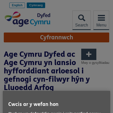
Scipiwch
i'r
English
Cymraeg
cynnwys
Search
Menu
Site
Cyfrannwch
Navigation
Age Cymru Dyfed ac
Age Cymru yn lansio
Mwy o gysylltiadau
hyfforddiant arloesol i
gefnogi cyn-filwyr hŷn y
Lluoedd Arfog
Cyhoeddwyd ar 23 Gorffennaf 2025 08:07 yh
Cwcis ar y wefan hon