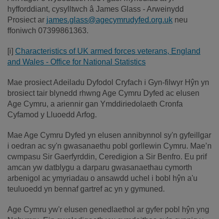
hyfforddiant, cysylltwch â James Glass - Arweinydd
Prosiect ar
james.glass@agecymrudyfed.org.uk
neu
ffoniwch 07399861363.
[i]
Characteristics of UK armed forces veterans, England
and Wales - Office for National Statistics
Mae prosiect Adeiladu Dyfodol Cryfach i Gyn-filwyr Hŷn yn
brosiect tair blynedd rhwng Age Cymru Dyfed ac elusen
Age Cymru, a ariennir gan Ymddiriedolaeth Cronfa
Cyfamod y Lluoedd Arfog.
Mae Age Cymru Dyfed yn elusen annibynnol sy'n gyfeillgar
i oedran ac sy'n gwasanaethu pobl gorllewin Cymru. Mae’n
cwmpasu Sir Gaerfyrddin, Ceredigion a Sir Benfro. Eu prif
amcan yw datblygu a darparu gwasanaethau cymorth
arbenigol ac ymyriadau o ansawdd uchel i bobl hŷn a'u
teuluoedd yn bennaf gartref ac yn y gymuned.
Age Cymru yw'r elusen genedlaethol ar gyfer pobl hŷn yng