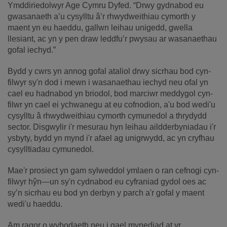
Ymddiriedolwyr Age Cymru Dyfed. “Drwy gydnabod eu
gwasanaeth a’u cysylltu â’r rhwydweithiau cymorth y
maent yn eu haeddu, gallwn leihau unigedd, gwella
llesiant, ac yn y pen draw leddfu’r pwysau ar wasanaethau
gofal iechyd.”
Bydd y cwrs yn annog gofal ataliol drwy sicrhau bod cyn-
filwyr sy'n dod i mewn i wasanaethau iechyd neu ofal yn
cael eu hadnabod yn briodol, bod marciwr meddygol cyn-
filwr yn cael ei ychwanegu at eu cofnodion, a'u bod wedi'u
cysylltu â rhwydweithiau cymorth cymunedol a thrydydd
sector. Disgwylir i'r mesurau hyn leihau aildderbyniadau i'r
ysbyty, bydd yn mynd i'r afael ag unigrwydd, ac yn cryfhau
cysylltiadau cymunedol.
Mae'r prosiect yn gam sylweddol ymlaen o ran cefnogi cyn-
filwyr hŷn—un sy'n cydnabod eu cyfraniad gydol oes ac
sy’n sicrhau eu bod yn derbyn y parch a'r gofal y maent
wedi'u haeddu.
Am ragor o wybodaeth neu i gael mynediad at yr