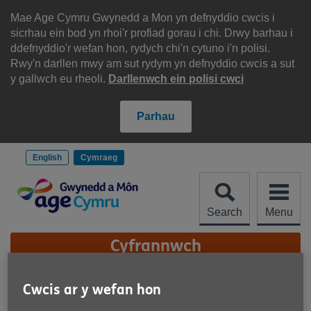
Scipiwch
i'r
Mae Age Cymru Gwynedd a Mon yn defnyddio cwcis i
cynnwys
sicrhau ein bod yn rhoi'r profiad gorau i chi. Drwy barhau i
ddefnyddio'r wefan hon, rydych chi'n cytuno i'n polisi.
Rwy'n darllen mwy am sut rydym yn defnyddio cwcis a sut
y gallwch eu rheoli.
Darllenwch ein polisi cwci
Parhau
English
Cymraeg
Search
Menu
Site
Cyfrannwch
Navigation
Cysylltwch â ni
Cwcis ar y wefan hon