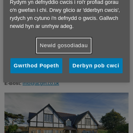
Rydym yn defnyddio cwcis i roi'r profiad gorau
Mwy o gysylltiadau
Dyma sut y gallwch chi gysylltu â
o'n gwefan i chi. Drwy glicio ar 'dderbyn cwcis',
Age Cymru Gwynedd a Môn
rydych yn cytuno i'n defnydd o gwcis. Gallwch
newid hyn ar unrhyw adeg.
Ein prif swyddfa:
Y Cartref
Bontnewydd
Newid gosodiadau
Caernarfon
Gwynedd
LL54 7UW
Gwrthod Popeth
Derbyn pob cwci
Rhif ffôn:
01286 677711
E-Bost:
info@acgm.co.uk