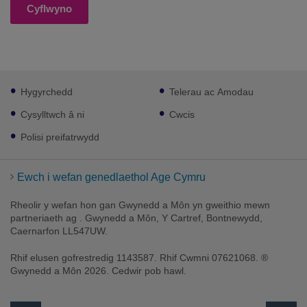
Cyflwyno
Footer
Hygyrchedd
Telerau ac Amodau
sub
links
Cysylltwch â ni
Cwcis
Polisi preifatrwydd
Ewch i wefan genedlaethol Age Cymru
Rheolir y wefan hon gan Gwynedd a Môn yn gweithio mewn
partneriaeth ag . Gwynedd a Môn, Y Cartref, Bontnewydd,
Caernarfon LL547UW.
Rhif elusen gofrestredig 1143587. Rhif Cwmni 07621068. ®
Gwynedd a Môn 2026. Cedwir pob hawl.