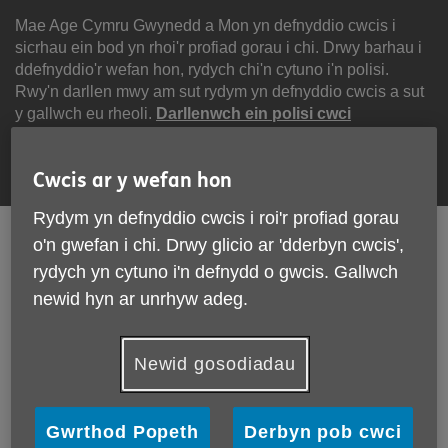
Scipiwch
i'r
Mae Age Cymru Gwynedd a Mon yn defnyddio cwcis i
cynnwys
sicrhau ein bod yn rhoi'r profiad gorau i chi. Drwy barhau i
ddefnyddio'r wefan hon, rydych chi'n cytuno i'n polisi.
Rwy'n darllen mwy am sut rydym yn defnyddio cwcis a sut
y gallwch eu rheoli.
Darllenwch ein polisi cwci
Parhau
Cwcis ar y wefan hon
Rydym yn defnyddio cwcis i roi'r profiad gorau
English
Cymraeg
o'n gwefan i chi. Drwy glicio ar 'dderbyn cwcis',
rydych yn cytuno i'n defnydd o gwcis. Gallwch
newid hyn ar unrhyw adeg.
Search
Menu
Site
Cyfrannwch
Navigation
Newid gosodiadau
Adroddiad Blynyddol
Gwrthod Popeth
Derbyn pob cwci