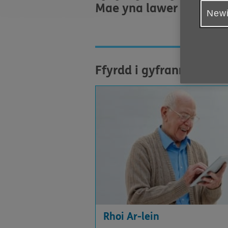
Mae yna lawer o ffyrdd y
Newi
Ffyrdd i gyfrannu
Rhoi Ar-lein