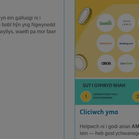
n ein galluogi ni i
i bobl hŷn yng Ngwynedd
yllys, waeth pa mor fawr
.
Cliciwch yma
Helpwch ni i godi arian
AM
lein — heb gost ychwanegol