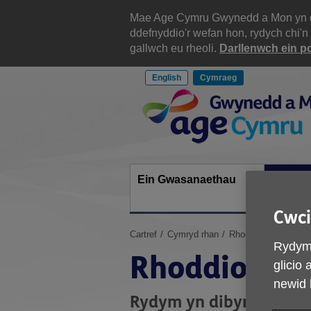
Scipiwch
i'r
Mae Age Cymru Gwynedd a Mon yn defn
cynnwys
ddefnyddio'r wefan hon, rydych chi'n
gallwch eu rheoli.
Darllenwch ein po
English
Cymraeg
Site
Navigation
Ein Gwasanaethau
Cymryd
Cwci
Rwyt
Cartref
Cymryd rhan
Rhoddion
Rydym 
ti
Rhoddion
yma:
glicio
newid 
Rydym yn dibynnu ar ei