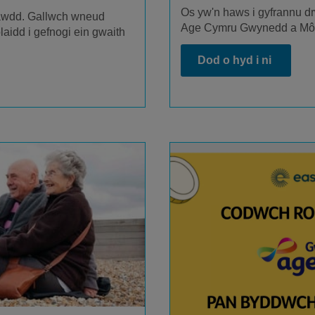
Os yw'n haws i gyfrannu d
 hawdd. Gallwch wneud
Age Cymru Gwynedd a M
aidd i gefnogi ein gwaith
Dod o hyd i ni