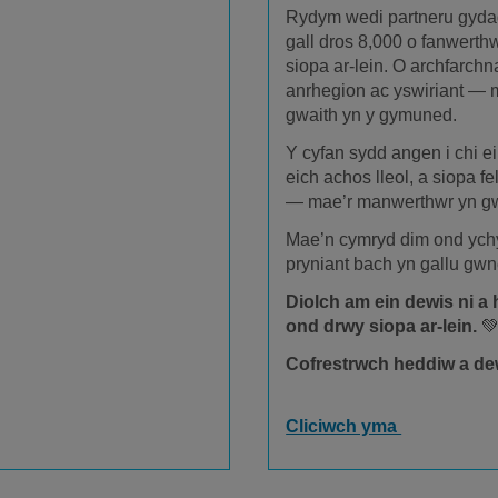
Rydym wedi partneru gydag
gall dros 8,000 o fanwerthw
siopa ar-lein. O archfarchn
anrhegion ac yswiriant — 
gwaith yn y gymuned.
Y cyfan sydd angen i chi ei
eich achos lleol, a siopa fel
— mae’r manwerthwr yn gw
Mae’n cymryd dim ond ych
pryniant bach yn gallu g
Diolch am ein dewis ni a 
ond drwy siopa ar-lein.

Cofrestrwch heddiw a dew
Cliciwch yma