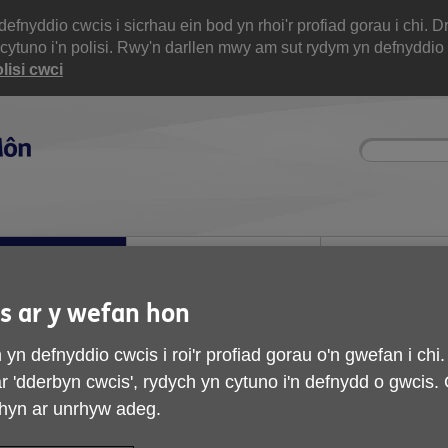
yddio cwcis i sicrhau ein bod yn rhoi'r profiad gorau i chi. D
 cytuno i'n polisi. Rwy'n darllen mwy am sut rydym yn defnyddio 
lisi cwci
Site
Enter
search
your
search
keyword:
 rhan
Am Age Cymru
Prynu Cynhyrc
Gwynedd a Môn
Gwasanaethau
s ar y wefan hon
yn defnyddio cwcis i roi'r profiad gorau o'n gwefan i chi
 ar 'dderbyn cwcis', rydych yn cytuno i'n defnydd o gwcis.
hyn ar unrhyw adeg.
ch cefnogaeth i helpu pobl hŷn yng Ngw