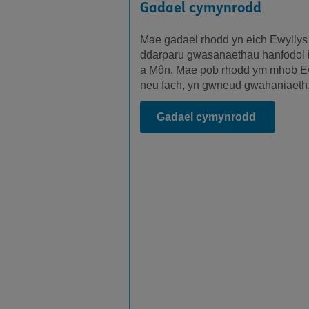
Gadael cymynrodd
Mae gadael rhodd yn eich Ewyllys y
ddarparu gwasanaethau hanfodol 
a Môn. Mae pob rhodd ym mhob Ew
neu fach, yn gwneud gwahaniaeth
Gadael cymynrodd