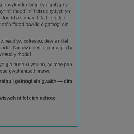
 easyfundraising, sy’n golygu y
yr roi rhodd i ni bob tro rydych yn
adoedd a siopau dillad i deithio,
mae’n ffordd hawdd o gefnogi ein
 wneud yw cofrestru, dewis ni fel
 arfer. Nid yw’n costio ceiniog i chi
neud y rhodd!
ydig funudau i ymuno, ac mae pob
wneud gwahaniaeth mawr.
helpu i gefnogi ein gwaith — dim

iswch ni fel eich achos: