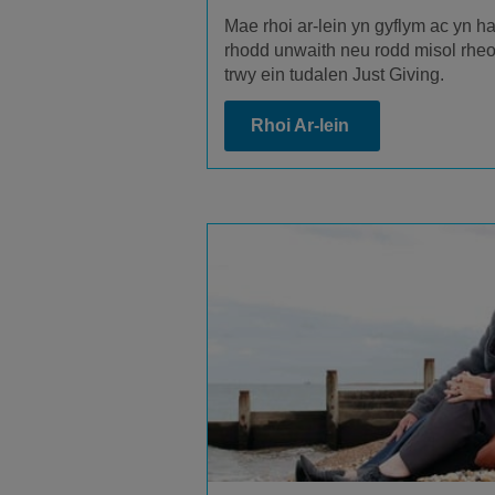
Mae rhoi ar-lein yn gyflym ac yn
rhodd unwaith neu rodd misol rheol
trwy ein tudalen Just Giving.
Rhoi Ar-lein