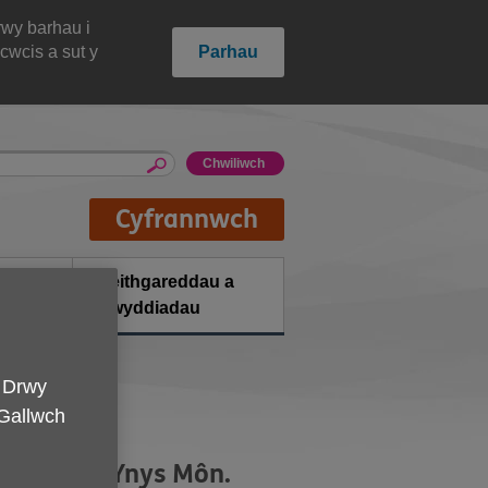
rwy barhau i
cwcis a sut y
Parhau
Cyfrannwch
hion a
Gweithgareddau a
digwyddiadau
. Drwy
 Gallwch
ynedd ac Ynys Môn.