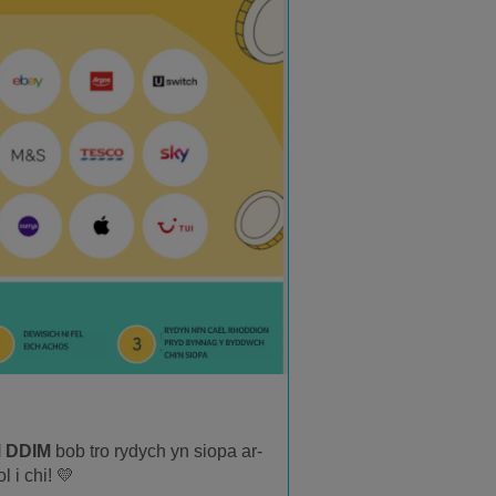
 DDIM
bob tro rydych yn siopa ar-
 i chi! 💛