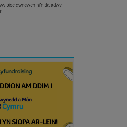
rwy siec
gwnewch hi'n daladwy i
ôn