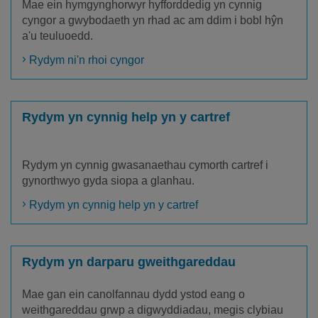
Mae ein hymgynghorwyr hyfforddedig yn cynnig
cyngor a gwybodaeth yn rhad ac am ddim i bobl hŷn
a'u teuluoedd.
Rydym ni'n rhoi cyngor
Rydym yn cynnig help yn y cartref
Rydym yn cynnig gwasanaethau cymorth cartref i
gynorthwyo gyda siopa a glanhau.
Rydym yn cynnig help yn y cartref
Rydym yn darparu gweithgareddau
Mae gan ein canolfannau dydd ystod eang o
weithgareddau grwp a digwyddiadau, megis clybiau