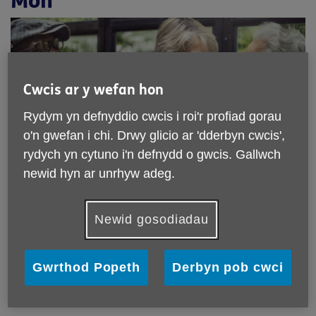
Môn
Cwcis ar y wefan hon
Rydym yn defnyddio cwcis i roi'r profiad gorau
o'n gwefan i chi. Drwy glicio ar 'dderbyn cwcis',
rydych yn cytuno i'n defnydd o gwcis. Gallwch
Rydym yn elusen leol sy'n gweithio yn y
newid hyn ar unrhyw adeg.
gymuned i gefnogi pobl hŷn, eu
teuluoedd a'u gofalwyr. Rydym eisiau i
Newid gosodiadau
bawb allu fwynhau bywyd yng nghyfnod
hydrefol ein siwrne bywyd.
Gwrthod Popeth
Derbyn pob cwci
Ein gweledigaeth