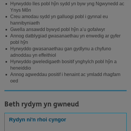
Hyrwyddo lles pobl hŷn sydd yn byw yng Ngwynedd ac
Ynys Môn
Creu amodau sydd yn galluogi pobl i gynnal eu
hannibyniaeth
Gwella ansawdd bywyd pobl hŷn a’u gofalwyr
Annog datblygiad gwasanaethau yn enwedig ar gyfer
pobl hŷn
Hyrwyddo gwasanaethau gan gydlynu a chyfuno
adnoddau yn effeithiol
Hyrwyddo gweledigaeth bositif ynghylch pobl hŷn a
heneiddio
Annog agweddau positif i henaint ac ymladd rhagfarn
oed
Beth rydym yn gwneud
Rydyn ni'n rhoi cyngor