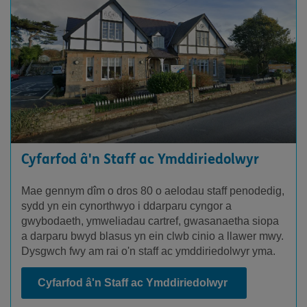
Cyfarfod â'n Staff ac Ymddiriedolwyr
Mae gennym dîm o dros 80 o aelodau staff penodedig,
sydd yn ein cynorthwyo i ddarparu cyngor a
gwybodaeth, ymweliadau cartref, gwasanaetha siopa
a darparu bwyd blasus yn ein clwb cinio a llawer mwy.
Dysgwch fwy am rai o'n staff ac ymddiriedolwyr yma.
Cyfarfod â'n Staff ac Ymddiriedolwyr