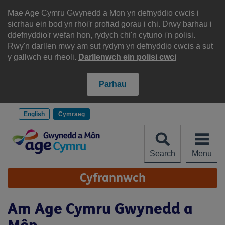
Scipiwch
i'r
Mae Age Cymru Gwynedd a Mon yn defnyddio cwcis i
cynnwys
sicrhau ein bod yn rhoi'r profiad gorau i chi. Drwy barhau i
ddefnyddio'r wefan hon, rydych chi'n cytuno i'n polisi.
Rwy'n darllen mwy am sut rydym yn defnyddio cwcis a sut
y gallwch eu rheoli.
Darllenwch ein polisi cwci
Parhau
English
Cymraeg
Search
Menu
Site
Cyfrannwch
Navigation
Am Age Cymru Gwynedd a