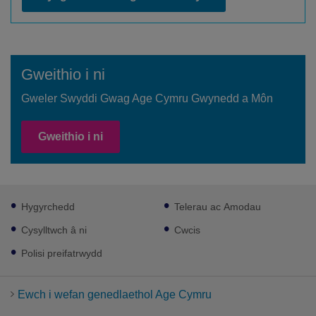
Gweithio i ni
Gweler Swyddi Gwag Age Cymru Gwynedd a Môn
Gweithio i ni
Footer
Hygyrchedd
Telerau ac Amodau
sub
links
Cysylltwch â ni
Cwcis
Polisi preifatrwydd
Ewch i wefan genedlaethol Age Cymru