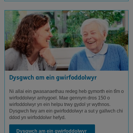
Dysgwch am ein gwirfoddolwyr
Ni allai ein gwasanaethau redeg heb gymorth ein tîm o
wirfoddolwyr anhygoel. Mae gennym dros 150 o
wirfoddolwyr yn ein helpu trwy gydol yr wythnos.
Dysgwch fwy am ein gwirfoddolwyr a sut y gallwch chi
ddod yn wirfoddolwr hefyd.
Dysgwch am ein gwirfoddolwyr