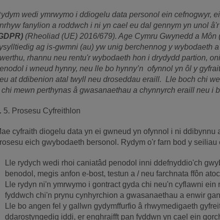
ydym wedi ymrwymo i ddiogelu data personol ein cefnogwyr, e
nrhyw fanylion a roddwch i ni yn cael eu dal gennym yn unol â'
GDPR)
(Rheoliad (UE) 2016/679). Age Cymru Gwynedd a Môn 
ysylltiedig ag is-gwmni (au) yw unig berchennog y wybodaeth a 
werthu, rhannu neu rentu'r wybodaeth hon i drydydd partion, o
enodol i wneud hynny, neu lle bo hynny’n ofynnol yn ôl y gyfrait
eu at ddibenion atal twyll neu droseddau eraill. Lle boch chi wedi
 chi mewn perthynas â gwasanaethau a chynnyrch eraill neu i ba
.
5. Prosesu Cyfreithlon
ae cyfraith diogelu data yn ei gwneud yn ofynnol i ni ddibynnu ar
rosesu eich gwybodaeth bersonol. Rydym o'r farn bod y seiliau 
Lle rydych wedi rhoi caniatâd penodol inni ddefnyddio'ch gw
benodol, megis anfon e-bost, testun a / neu farchnata ffôn atoc
Lle rydyn ni'n ymrwymo i gontract gyda chi neu'n cyflawni ein
fyddwch chi'n prynu cynhyrchion a gwasanaethau a enwir ga
Lle bo angen fel y gallwn gydymffurfio â rhwymedigaeth gyfreit
ddarostyngedig iddi, er enghraifft pan fyddwn yn cael ein go