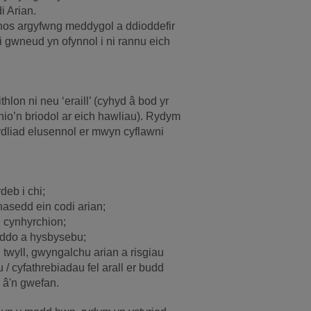
i Arian.
chos argyfwng meddygol a ddioddefir
i gwneud yn ofynnol i ni rannu eich
lon ni neu ‘eraill’ (cyhyd â bod yr
hio’n briodol ar eich hawliau). Rydym
ydliad elusennol er mwyn cyflawni
deb i chi;
nasedd ein codi arian;
n cynhyrchion;
yddo a hysbysebu;
 twyll, gwyngalchu arian a risgiau
/ cyfathrebiadau fel arall er budd
o â'n gwefan.