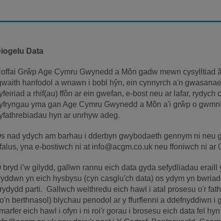
iogelu Data
offai Grŵp Age Cymru Gwynedd a Môn gadw mewn cysylltiad â
waith hanfodol a wnawn i bobl hŷn, ein cynnyrch a'n gwasanae
yfeiriad a rhif(au) ffôn ar ein gwefan, e-bost neu ar lafar, rydych 
yfryngau yma gan Age Cymru Gwynedd a Môn a'i grŵp o gwmnïa
yfathrebiadau hyn ar unrhyw adeg.
s nad ydych am barhau i dderbyn gwybodaeth gennym ni neu g
falus, yna e-bostiwch ni at info@acgm.co.uk neu ffoniwch ni ar
 bryd i’w gilydd, gallwn rannu eich data gyda sefydliadau erail
yddwn yn eich hysbysu (cyn casglu'ch data) os ydym yn bwria
rydydd parti. Gallwch weithredu eich hawl i atal prosesu o'r fath 
o'n berthnasol) blychau penodol ar y ffurflenni a ddefnyddiwn i
marfer eich hawl i ofyn i ni roi'r gorau i brosesu eich data fel hy