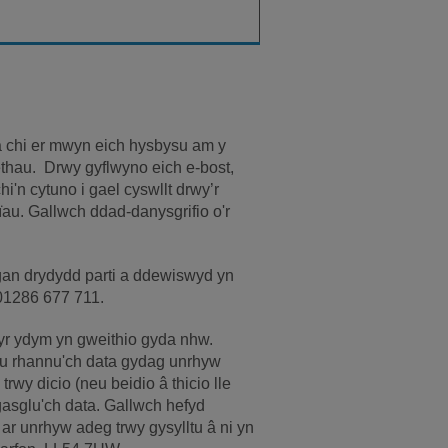
 chi er mwyn eich hysbysu am y
thau. Drwy gyflwyno eich e-bost,
chi'n cytuno i gael cyswllt drwy’r
u. Gallwch ddad-danysgrifio o'r
an drydydd parti a ddewiswyd yn
 01286 677 711.
l yr ydym yn gweithio gyda nhw.
du rhannu'ch data gydag unrhyw
trwy dicio (neu beidio â thicio lle
 gasglu'ch data. Gallwch hefyd
n ar unrhyw adeg trwy gysylltu â ni yn