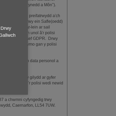
Grŵp Age Cymru Gwynedd a Môn").
a pharchu'ch preifatrwydd a'ch
personol i ni trwy ein Safle(oedd)
d yn system ar-lein ar sail
. Drwy
aeth honno yn unol â'r polisi
 Gallwch
lu Data yn y DU sef GDPR. Drwy
o i gael eich rhwymo gan y polisi
erion ynglŷn â'ch data personol a
wefan o bryd i'w gilydd ar gyfer
pi caled os yw'r polisi wedi newid
7 a chwmni cyfyngedig trwy
newydd, Caernarfon, LL54 7UW.