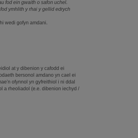
u fod ein gwaith o safon uchel.
fod ymhlith y rhai y gellid edrych
hi wedi gofyn amdani.
ol at y dibenion y cafodd ei
bodaeth bersonol amdano yn cael ei
ae'n ofynnol yn gyfreithiol i ni ddal
a rheoliadol (e.e. dibenion iechyd /