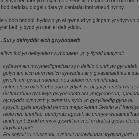
id ydym fel arfer yn casglu data sensitif amdanoch oni bai bod
 bod deddfau diogelu data yn caniatáu inni wneud hynny.
le y bo'n briodol, byddwn yn ei gwneud yn glir pam yr ydym yn 
yfer beth y bydd yn cael ei defnyddio.
Sut y defnyddir eich gwybodaeth
allwn fod yn defnyddio'r wybodaeth yn y ffyrdd canlynol:
cyflawni ein rhwymedigaethau sy'n deillio o unrhyw gytundeb a
gofyn am eich barn neu'ch sylwadau ar y gwasanaethau a dd
gwella ein gwasanaethau neu ddibenion marchnata;
anfon atoch gyfathrebiadau yr ydych wedi gofyn amdanynt ac o
Gallai'r rhain gynnwys gwybodaeth am ymgyrchoedd, apeliadau
hyrwyddo cynnyrch y cwmnïau sydd yn gysylltiedig gyda ni.
cysylltu gyda thrydydd partïon megis Adran Gwaith a Phensiyn
teulu neu ffrindiau, perthynas agosaf, ac unrhyw wasanaethau
amdanynt. Bydd unrhyw gyswllt yn cael ei drafod gyda'r cleie
thrydydd parti.
Fel sefydliad elusennol, cynhelir archwiliadau trydydd parti i 