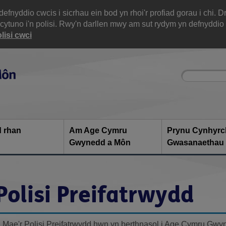
yddio cwcis i sicrhau ein bod yn rhoi'r profiad gorau i chi. D
 cytuno i'n polisi. Rwy'n darllen mwy am sut rydym yn defnyddio 
lisi cwci
Site
Enter
search
your
search
keyword:
 rhan
Am Age Cymru
Prynu Cynhyrc
Gwynedd a Môn
Gwasanaethau
Polisi Preifatrwydd
Mae'r Polisi Preifatrwydd hwn yn berthnasol i Age Cymru Gwy