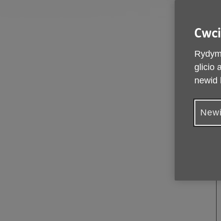
Cwci
Rydym 
glicio
newid 
Newi