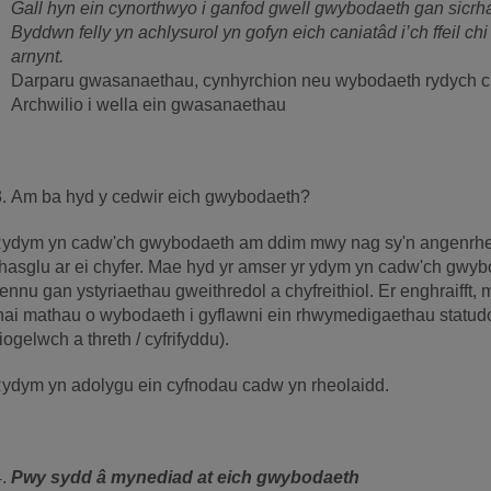
Gall hyn ein cynorthwyo i ganfod gwell gwybodaeth gan sicrha
Byddwn felly yn achlysurol yn gofyn eich caniatâd i’ch ffeil chi 
arnynt.
Darparu gwasanaethau, cynhyrchion neu wybodaeth rydych c
Archwilio i wella ein gwasanaethau
Am ba hyd y cedwir eich gwybodaeth?
ydym yn cadw'ch gwybodaeth am ddim mwy nag sy'n angenrheidi
hasglu ar ei chyfer. Mae hyd yr amser yr ydym yn cadw'ch gwy
ennu gan ystyriaethau gweithredol a chyfreithiol. Er enghraifft, m
hai mathau o wybodaeth i gyflawni ein rhwymedigaethau statudol 
iogelwch a threth / cyfrifyddu).
ydym yn adolygu ein cyfnodau cadw yn rheolaidd.
Pwy sydd â mynediad at eich gwybodaeth