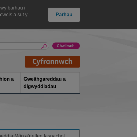
rwy barhau i
cwcis a sut y
Parhau
Cyfrannwch
hion a
Gweithgareddau a
digwyddiadau
nedd a Môn a’r elfen fasnachol