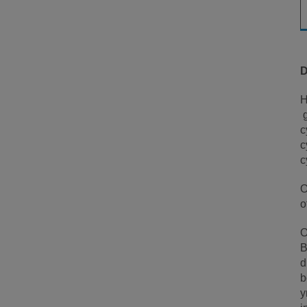
D
H
g
c
c
c
O
o
O
B
d
b
y