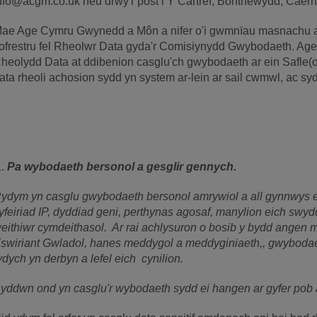
nfo@acgm.co.uk neu drwy'r post i Y Cartref, Bontnewydd, Caer
ae Age Cymru Gwynedd a Môn a nifer o'i gwmnïau masnachu a 
ofrestru fel Rheolwr Data gyda'r Comisiynydd Gwybodaeth. A
heolydd Data at ddibenion casglu'ch gwybodaeth ar ein Safle(oe
ata rheoli achosion sydd yn system ar-lein ar sail cwmwl, ac s
Pa wybodaeth bersonol a gesglir gennych.
ydym yn casglu gwybodaeth bersonol amrywiol a all gynnwys eic
yfeiriad IP, dyddiad geni, perthynas agosaf, manylion eich swy
eithiwr cymdeithasol. Ar rai achlysuron o bosib y bydd angen 
swiriant Gwladol, hanes meddygol a meddyginiaeth,, gwybodae
ydych yn derbyn a lefel eich cynilion.
yddwn ond yn casglu'r wybodaeth sydd ei hangen ar gyfer pob 