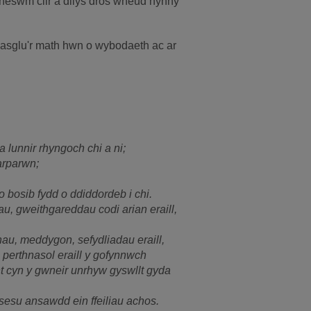
 rheswm clir a dilys dros wneud hynny
casglu'r math hwn o wybodaeth ac ar
 lunnir rhyngoch chi a ni;
arparwn;
 bosib fydd o ddiddordeb i chi.
, gweithgareddau codi arian eraill,
au, meddygon, sefydliadau eraill,
 perthnasol eraill y gofynnwch
nt cyn y gwneir unrhyw gyswllt gyda
asesu ansawdd ein ffeiliau achos.