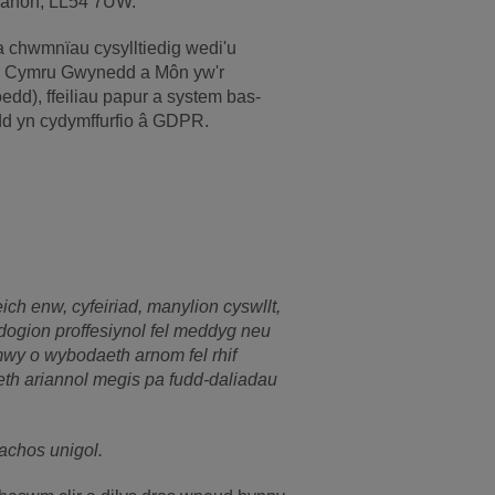
narfon, LL54 7UW.
chwmnïau cysylltiedig wedi'u
ge Cymru Gwynedd a Môn yw'r
dd), ffeiliau papur a system bas-
ydd yn cydymffurfio â GDPR.
h enw, cyfeiriad, manylion cyswllt,
ddogion proffesiynol fel meddyg neu
mwy o wybodaeth arnom fel rhif
th ariannol megis pa fudd-daliadau
achos unigol.