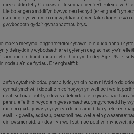
rheoleiddio fel y Comisiwn Elusennau neu'r Rheoleiddiwr Cod
Lle bo angen amddiffyn bywyd neu iechyd (er enghraifft yn a
gan unigolyn yn un o'n digwyddiadau) neu fater diogelu sy'n e
gwybodaeth gyda'r gwasanaethau brys.
le mae’n rhesymol angenrheidiol cyflawni ein buddiannau cyfreith
yn y defnyddir y wybodaeth ar ei gyfer yn deg ac nad yw’n effeit
'r farn bod ein buddiannau cyfreithlon yn rhedeg Age UK fel sef
in nodau a'n delfrydau. Er enghraifft i:
anfon cyfathrebiadau post a fydd, yn ein barn ni fydd o ddiddor
cynnal ymchwil i ddeall ein cefnogwyr yn well ac i wella perth
deall sut mae pobl yn dewis / defnyddio ein gwasanaethau a'
pennu effeithiolrwydd ein gwasanaethau, ymgyrchoedd hyrw
monitro gyda phwy yr ydym yn delio i amddiffyn yr elusen rhag
eraill; • gwella, addasu, personoli neu wella ein gwasanaethau 
ein cwsmeriaid; a • deall yn well sut mae pobl yn rhyngweithi