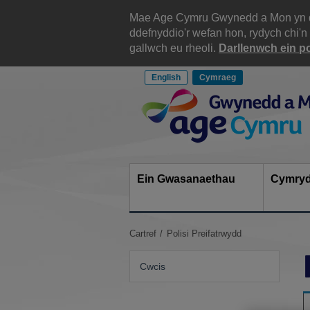
Scipiwch
i'r
Mae Age Cymru Gwynedd a Mon yn defn
cynnwys
ddefnyddio'r wefan hon, rydych chi'n
gallwch eu rheoli.
Darllenwch ein po
English
Cymraeg
Site
Navigation
Ein Gwasanaethau
Cymryd
Rwyt
Cartref
Polisi Preifatrwydd
ti
yma:
Cwcis