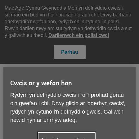
Scipiwch
i'r
Mae Age Cymru Gwynedd a Mon yn defnyddio cwcis i
cynnwys
sicrhau ein bod yn rhoi'r profiad gorau i chi. Drwy barhau i
ddefnyddio'r wefan hon, rydych chi'n cytuno i'n polisi.
Rwy'n darllen mwy am sut rydym yn defnyddio cwcis a sut
y gallwch eu rheoli.
Darllenwch ein polisi cwci
Parhau
English
Cymraeg
Cwcis ar y wefan hon
Rydym yn defnyddio cwcis i roi'r profiad gorau
Search
Menu
o'n gwefan i chi. Drwy glicio ar 'dderbyn cwcis',
Site
Cyfrannwch
rydych yn cytuno i'n defnydd o gwcis. Gallwch
Navigation
newid hyn ar unrhyw adeg.
Gwasanaeth Pryd yn