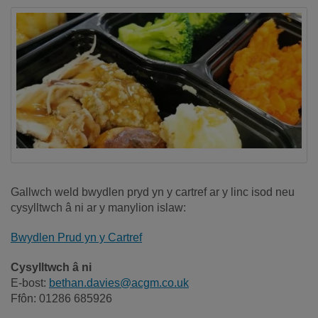
Gallwch weld bwydlen pryd yn y cartref ar y linc isod neu
cysylltwch â ni ar y manylion islaw:
Bwydlen Prud yn y Cartref
Cysylltwch â ni
E-bost:
bethan.davies@acgm.co.uk
Ffôn: 01286 685926