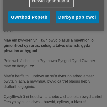
y Cartref
Newid gosodiadau
Mwy o gysylltiadau
Bwyd Ffres a Blasus yn Syth i’ch Drws
Gwrthod Popeth
Derbyn pob cwci
Mwynhewch gyfleustra ein gwasanaeth Prud ar Glud–
danfonwn bwyd cartref ffres 5 diwrnod yr wythnos i’ch
drws.
Mae ein bwydlen yn llawn bwyd blasus a maethlon, o
ginio rhost cysurus, selsig a tatws stwnsh, gyda
phwdins anhygoel
Peidiwch â cholli ein Prynhawn Pysgod Dydd Gwener –
mae on ffefryn! 🐟
Mae’n berffaith i unrhyw un sy’n dymuno arbed amser,
bwyta’n iach, a mwynhau bwyd cartref blasus heb y
drafferth o goginio.
Cysylltwch â ni heddiw i archebu a chael eich bwyd cartref
ffres yn syth i’ch drws – hawdd, cyfleus, a blasus!