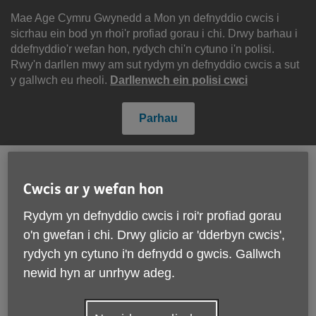
Scipiwch
i'r
Mae Age Cymru Gwynedd a Mon yn defnyddio cwcis i
cynnwys
sicrhau ein bod yn rhoi'r profiad gorau i chi. Drwy barhau i
ddefnyddio'r wefan hon, rydych chi'n cytuno i'n polisi.
Rwy'n darllen mwy am sut rydym yn defnyddio cwcis a sut
y gallwch eu rheoli.
Darllenwch ein polisi cwci
Parhau
English
Cymraeg
Cwcis ar y wefan hon
Rydym yn defnyddio cwcis i roi'r profiad gorau
Search
Menu
o'n gwefan i chi. Drwy glicio ar 'dderbyn cwcis',
Site
Cyfrannwch
rydych yn cytuno i'n defnydd o gwcis. Gallwch
Navigation
newid hyn ar unrhyw adeg.
Cynllun siopa