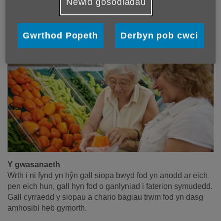
cefnogol
Newid gosodiadau
Mwy o gysylltiadau
Gall unrhyw un dros 50 mlwydd oed
gymryd mantais o’n cynllun siopa
Gwrthod Popeth
Derbyn pob cwci
cynorthwyol personol.
Y gwasanaeth
Wrth i ni fynd yn hŷn gall siopa bwyd fod yn anodd ar eich
pen eich hun, gall hyn fod o ganlyniad i faterion symudedd.
Gall cyrraedd y siopau a chario bagiau trwm fod yn dasg
amhosibl heb gymorth.