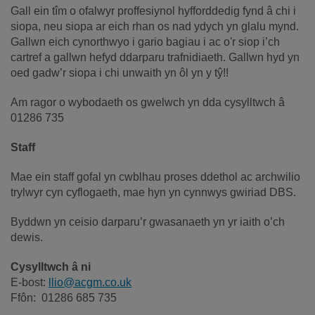
Gall ein tîm o ofalwyr proffesiynol hyfforddedig fynd â chi i
siopa, neu siopa ar eich rhan os nad ydych yn glalu mynd.
Gallwn eich cynorthwyo i gario bagiau i ac o'r siop i’ch
cartref a gallwn hefyd ddarparu trafnidiaeth. Gallwn hyd yn
oed gadw’r siopa i chi unwaith yn ôl yn y tŷ!!
Am ragor o wybodaeth os gwelwch yn dda cysylltwch â
01286 735
Staff
Mae ein staff gofal yn cwblhau proses ddethol ac archwilio
trylwyr cyn cyflogaeth, mae hyn yn cynnwys gwiriad DBS.
Byddwn yn ceisio darparu’r gwasanaeth yn yr iaith o’ch
dewis.
Cysylltwch â ni
E-bost:
llio@acgm.co.uk
Ffôn: 01286 685 735