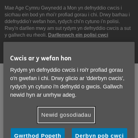
Scipiwch
i'r
Mae Age Cymru Gwynedd a Mon yn defnyddio cwcis i
cynnwys
sicrhau ein bod yn rhoi'r profiad gorau i chi. Drwy barhau i
ddefnyddio'r wefan hon, rydych chi'n cytuno i'n polisi.
Rwy'n darllen mwy am sut rydym yn defnyddio cwcis a sut
y gallwch eu rheoli.
Darllenwch ein polisi cwci
Parhau
Cwcis ar y wefan hon
Rydym yn defnyddio cwcis i roi'r profiad gorau
English
Cymraeg
o'n gwefan i chi. Drwy glicio ar 'dderbyn cwcis',
rydych yn cytuno i'n defnydd o gwcis. Gallwch
Search
Menu
newid hyn ar unrhyw adeg.
Site
Cyfrannwch
Navigation
Newid gosodiadau
Cyfrifiannell
Gwrthod Popeth
Derbyn pob cwci