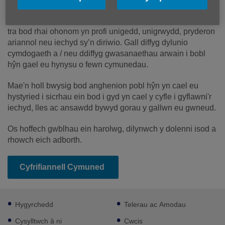
Cymuned
Mwy o gysylltiadau
Mae llawer ohonom yn parhau i fod yn weithredol yn hŷn,
tra bod rhai ohonom yn profi unigedd, unigrwydd, pryderon
ariannol neu iechyd sy’n diriwio. Gall diffyg dylunio
cymdogaeth a / neu ddiffyg gwasanaethau arwain i bobl
hŷn gael eu hynysu o fewn cymunedau.
Mae'n holl bwysig bod anghenion pobl hŷn yn cael eu
hystyried i sicrhau ein bod i gyd yn cael y cyfle i gyflawni'r
iechyd, lles ac ansawdd bywyd gorau y gallwn eu gwneud.
Os hoffech gwblhau ein harolwg, dilynwch y dolenni isod a
rhowch eich adborth.
Cyfrifiannell Cymuned
Footer
Hygyrchedd
Telerau ac Amodau
sub
links
Cysylltwch â ni
Cwcis